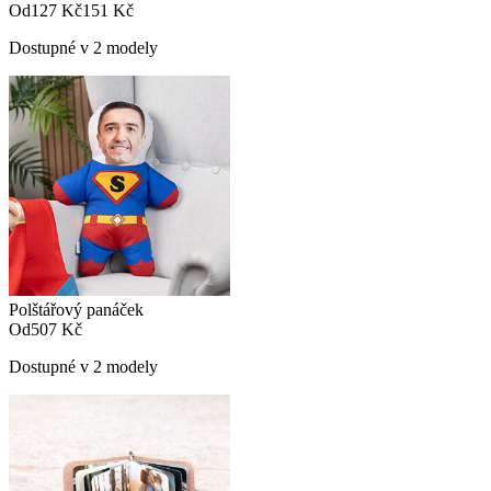
Od
127 Kč
151 Kč
Dostupné v 2 modely
Polštářový panáček
Od
507 Kč
Dostupné v 2 modely