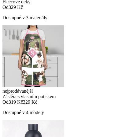
Fleecové deky
Od
329 Kč
Dostupné v 3 materiály
nejprodávanější
Zástěra s vlastním potiskem
Od
319 Kč
329 Kč
Dostupné v 4 modely